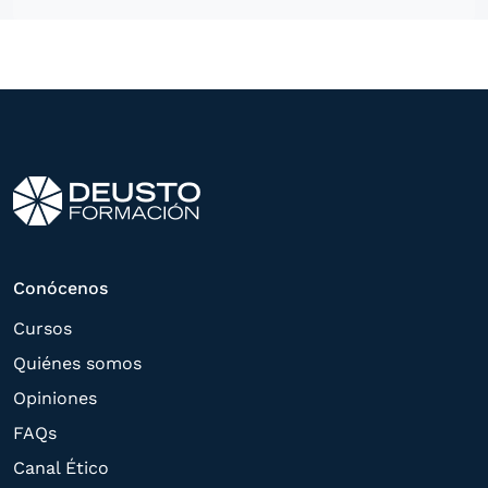
ofrecerle información del
programa formativo seleccionado o de
otros directamente relacionados con el
interés manifestado y, en su caso, para
tramitar la contratación
correspondiente. Compartiremos su
solicitud con las empresas que conforman
el
Grupo Northius
, con el objeto de que
estas puedan hacerle llegar la mejor
Conócenos
oferta de productos y servicios de acuerdo
Cursos
a su petición. Quedan reconocidos los
Quiénes somos
derechos de acceso,
Opiniones
rectificación, supresión, oposición,
FAQs
limitación, tal y como se explica en la
Canal Ético
Política de Privacidad
.