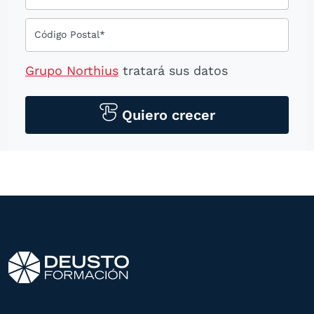
Código Postal*
Grupo Northius
tratará sus datos
personales para contactarle por medios
tecnológicos, incluso aplicaciones de
Quiero crecer
mensajería instantánea, con el fin de
ofrecerle información del
programa formativo seleccionado o de
otros directamente relacionados con el
interés manifestado y, en su caso, para
tramitar la contratación
correspondiente. Compartiremos su
solicitud con las empresas que conforman
el
Grupo Northius
, con el objeto de que