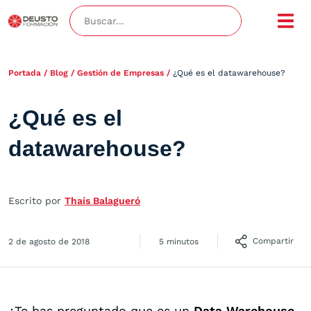
Portada
/
Blog
/
Gestión de Empresas
/
¿Qué es el datawarehouse?
¿Qué es el
datawarehouse?
Escrito por
Thaís Balagueró
Compartir
2 de agosto de 2018
5 minutos
¿Te has preguntado que es un
Data Warehouse