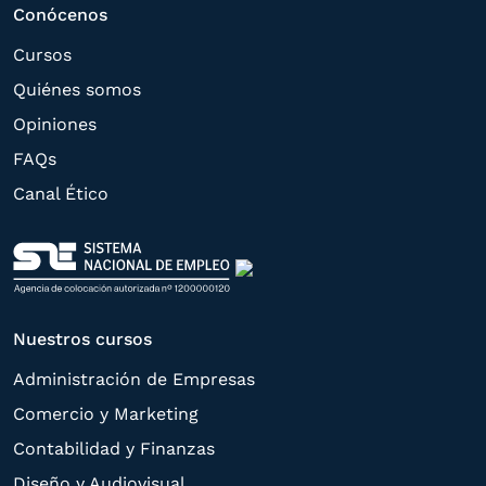
estas puedan hacerle llegar la mejor
Conócenos
oferta de productos y servicios de acuerdo
Cursos
a su petición. Quedan reconocidos los
Quiénes somos
derechos de acceso,
Opiniones
rectificación, supresión, oposición,
FAQs
limitación, tal y como se explica en la
Canal Ético
Política de Privacidad
.
Nuestros cursos
Administración de Empresas
Comercio y Marketing
Contabilidad y Finanzas
Diseño y Audiovisual