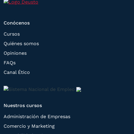
correspondiente. Compartiremos su
solicitud con las empresas que conforman
el
Grupo Northius
, con el objeto de que
Conócenos
estas puedan hacerle llegar la mejor
Cursos
oferta de productos y servicios de acuerdo
Quiénes somos
a su petición. Quedan reconocidos los
Opiniones
derechos de acceso,
FAQs
rectificación, supresión, oposición,
Canal Ético
limitación, tal y como se explica en la
Política de Privacidad
.
Nuestros cursos
Administración de Empresas
Comercio y Marketing