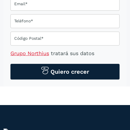
Email*
Teléfono*
Código Postal*
Grupo Northius
tratará sus datos
personales para contactarle por medios
tecnológicos, incluso aplicaciones de
Quiero crecer
mensajería instantánea, con el fin de
ofrecerle información del
programa formativo seleccionado o de
otros directamente relacionados con el
interés manifestado y, en su caso, para
tramitar la contratación