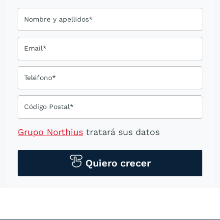
Nombre y apellidos*
Email*
Teléfono*
Código Postal*
Grupo Northius
tratará sus datos
personales para contactarle por medios
tecnológicos, incluso aplicaciones de
Quiero crecer
mensajería instantánea, con el fin de
ofrecerle información del
programa formativo seleccionado o de