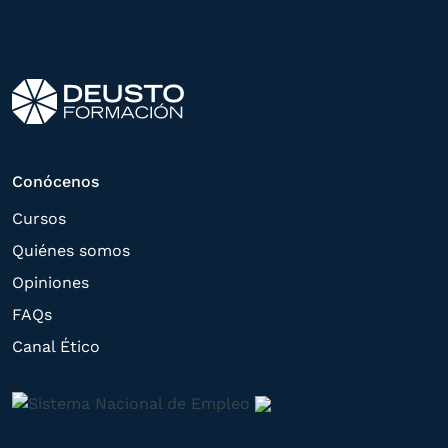
otros directamente relacionados con el
interés manifestado y, en su caso, para
tramitar la contratación
correspondiente. Compartiremos su
solicitud con las empresas que conforman
el
Grupo Northius
, con el objeto de que
estas puedan hacerle llegar la mejor
Conócenos
oferta de productos y servicios de acuerdo
Cursos
a su petición. Quedan reconocidos los
Quiénes somos
derechos de acceso,
Opiniones
rectificación, supresión, oposición,
FAQs
limitación, tal y como se explica en la
Canal Ético
Política de Privacidad
.