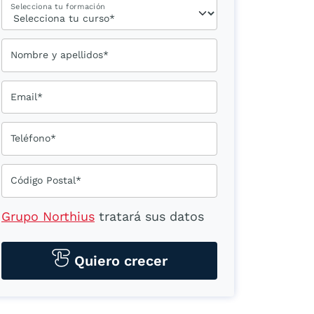
Selecciona tu formación
Nombre y apellidos*
Email*
Teléfono*
Código Postal*
Grupo Northius
tratará sus datos
personales para contactarle por
medios tecnológicos, incluso
Quiero crecer
aplicaciones de mensajería
instantánea, con el fin de ofrecerle