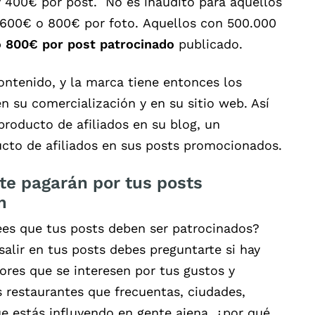
y 400€ por post. No es inaudito para aquellos
 600€ o 800€ por foto. Aquellos con 500.000
 800€ por post patrocinado
publicado.
ontenido, y la marca tiene entonces los
n su comercialización y en su sitio web. Así
oducto de afiliados en su blog, un
cto de afiliados en sus posts promocionados.
te pagarán por tus posts
m
ees que tus posts deben ser patrocinados?
salir en tus posts debes preguntarte si hay
res que se interesen por tus gustos y
os restaurantes que frecuentas, ciudades,
ue estás influyendo en gente ajena, ¿por qué