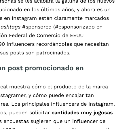
sonas se les acabará la gallina de los huevos
ucionado en los últimos años, y ahora es un
os en Instagram estén claramente marcados
hashtags
#sponsored (#esponsorizado en
sión Federal de Comercio de EEUU
90 influencers recordándoles que necesitan
 sus posts son patrocinados.
un post promocionado en
deal muestra cómo el producto de la marca
Instagramer, y cómo puede encajar tan
res. Los principales influencers de Instagram,
os, pueden solicitar
cantidades muy jugosas
s encuestas sugieren que un influencer de