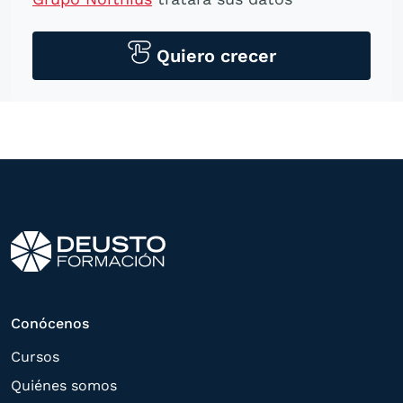
personales para contactarle por medios
tecnológicos, incluso aplicaciones de
Quiero crecer
mensajería instantánea, con el fin de
ofrecerle información del
programa formativo seleccionado o de
otros directamente relacionados con el
interés manifestado y, en su caso, para
tramitar la contratación
correspondiente. Compartiremos su
solicitud con las empresas que conforman
el
Grupo Northius
, con el objeto de que
estas puedan hacerle llegar la mejor
Conócenos
oferta de productos y servicios de acuerdo
Cursos
a su petición. Quedan reconocidos los
Quiénes somos