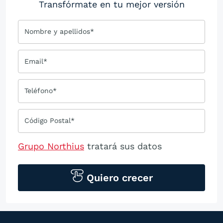
Transfórmate en tu mejor versión
Nombre y apellidos*
Email*
Teléfono*
Código Postal*
Grupo Northius
tratará sus datos
personales para contactarle por medios
tecnológicos, incluso aplicaciones de
Quiero crecer
mensajería instantánea, con el fin de
ofrecerle información del
programa formativo seleccionado o de