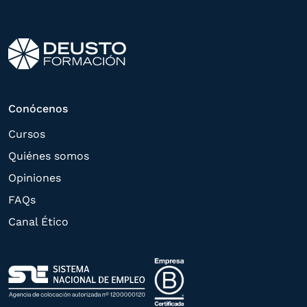
otros directamente relacionados con el
interés manifestado y, en su caso, para
tramitar la contratación
correspondiente. Compartiremos su
solicitud con las empresas que conforman
Conócenos
el
Grupo Northius
, con el objeto de que
Cursos
estas puedan hacerle llegar la mejor
Quiénes somos
oferta de productos y servicios de acuerdo
Opiniones
a su petición. Quedan reconocidos los
FAQs
derechos de acceso,
Canal Ético
rectificación, supresión, oposición,
limitación, tal y como se explica en la
Política de Privacidad
.