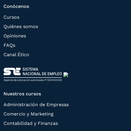
estas puedan hacerle llegar la mejor
Conócenos
oferta de productos y servicios de acuerdo
Cursos
a su petición. Quedan reconocidos los
Quiénes somos
derechos de acceso,
Opiniones
rectificación, supresión, oposición,
FAQs
limitación, tal y como se explica en la
Canal Ético
Política de Privacidad
.
Nuestros cursos
Administración de Empresas
Comercio y Marketing
Contabilidad y Finanzas