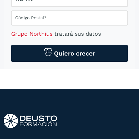
Código Postal*
Grupo Northius
tratará sus datos
personales para contactarle por medios
tecnológicos, incluso aplicaciones de
Quiero crecer
mensajería instantánea, con el fin de
ofrecerle información del
programa formativo seleccionado o de
otros directamente relacionados con el
interés manifestado y, en su caso, para
tramitar la contratación
correspondiente. Compartiremos su
solicitud con las empresas que conforman
el
Grupo Northius
, con el objeto de que