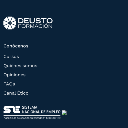
otros directamente relacionados con el
interés manifestado y, en su caso, para
tramitar la contratación
correspondiente. Compartiremos su
solicitud con las empresas que conforman
Conócenos
el
Grupo Northius
, con el objeto de que
Cursos
estas puedan hacerle llegar la mejor
Quiénes somos
oferta de productos y servicios de acuerdo
Opiniones
a su petición. Quedan reconocidos los
FAQs
derechos de acceso,
Canal Ético
rectificación, supresión, oposición,
limitación, tal y como se explica en la
Política de Privacidad
.