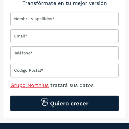
Transfórmate en tu mejor versión
Nombre y apellidos*
Email*
Teléfono*
Código Postal*
Grupo Northius
tratará sus datos
personales para contactarle por medios
tecnológicos, incluso aplicaciones de
Quiero crecer
mensajería instantánea, con el fin de
ofrecerle información del
programa formativo seleccionado o de