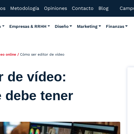
mos
Metodología
Opiniones
Contacto
Blog
Camp
n
Empresas & RRHH
Diseño
Marketing
Finanzas
eo online
/
Cómo ser editor de vídeo
 de vídeo:
e debe tener