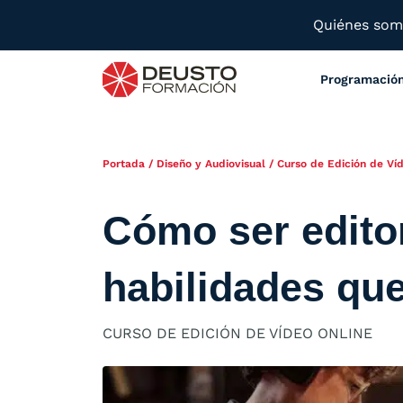
Quiénes so
Programació
Portada
/
Diseño y Audiovisual
/
Curso de Edición de Víd
Cómo ser editor
habilidades qu
CURSO DE EDICIÓN DE VÍDEO ONLINE