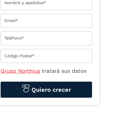
Nombre y apellidos*
Email*
Teléfono*
Código Postal*
Grupo Northius
tratará sus datos
personales para contactarle por
medios tecnológicos, incluso
Quiero crecer
aplicaciones de mensajería
instantánea, con el fin de ofrecerle
información del
programa formativo