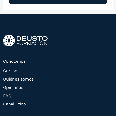
mensajería instantánea, con el fin de
ofrecerle información del
programa formativo seleccionado o de
otros directamente relacionados con el
interés manifestado y, en su caso, para
tramitar la contratación
correspondiente. Compartiremos su
solicitud con las empresas que conforman
Conócenos
el
Grupo Northius
, con el objeto de que
Cursos
estas puedan hacerle llegar la mejor
Quiénes somos
oferta de productos y servicios de acuerdo
Opiniones
a su petición. Quedan reconocidos los
FAQs
derechos de acceso,
Canal Ético
rectificación, supresión, oposición,
limitación, tal y como se explica en la