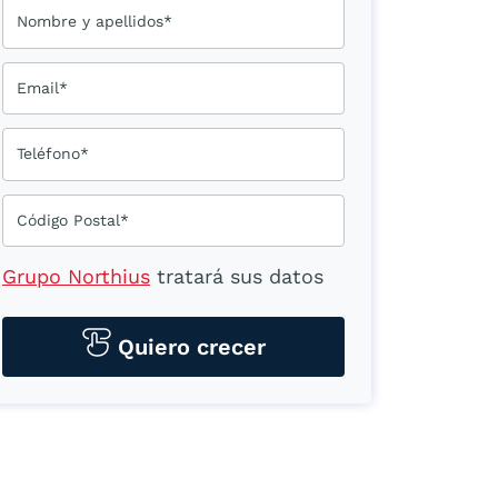
Nombre y apellidos*
Email*
Teléfono*
Código Postal*
Grupo Northius
tratará sus datos
personales para contactarle por
medios tecnológicos, incluso
Quiero crecer
aplicaciones de mensajería
instantánea, con el fin de ofrecerle
información del
programa formativo