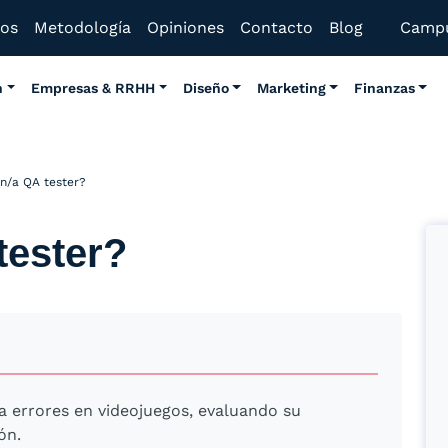
mos
Metodología
Opiniones
Contacto
Blog
Camp
n
Empresas & RRHH
Diseño
Marketing
Finanzas
n/a QA tester?
tester?
a errores en videojuegos, evaluando su
ón.