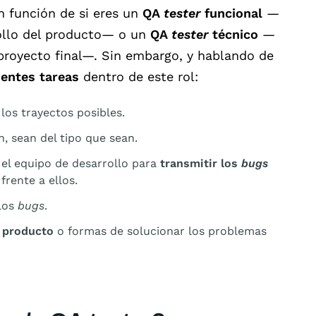
en función de si eres un
QA
tester
funcional
—
ollo del producto— o un
QA
tester
técnico
—
l proyecto final—. Sin embargo, y hablando de
ientes tareas
dentro de este rol:
los trayectos posibles.
, sean del tipo que sean.
el equipo de desarrollo para
transmitir los
bugs
rente a ellos.
los
bugs
.
l producto
o formas de solucionar los problemas