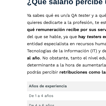
¿Qué salario percibe 
Ya sabes qué es un/a QA
tester
y a qué
quieres dedicarte a la profesión, te e
qué remuneración recibe por sus serv
del que se hable, ya que
hay
testers
en
entidad especialista en recursos hu
Tecnologías de la Información (IT) y 
al año
. No obstante, tanto el nivel e
determinante a la hora de aumentarl
podrás percibir
retribuciones como la
Años de experiencia
De 1 a 4 años
De 4 a 6 años