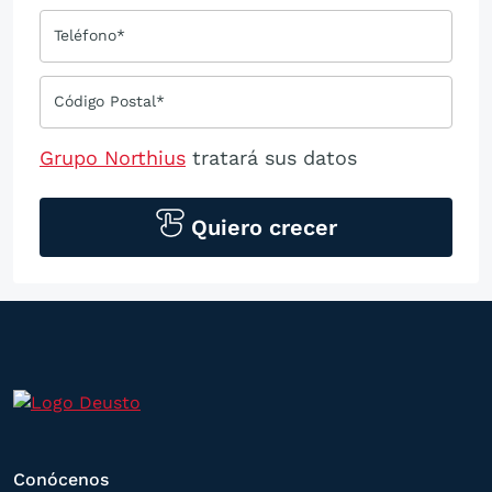
Teléfono*
Código Postal*
Grupo Northius
tratará sus datos
personales para contactarle por medios
tecnológicos, incluso aplicaciones de
Quiero crecer
mensajería instantánea, con el fin de
ofrecerle información del
programa formativo seleccionado o de
otros directamente relacionados con el
interés manifestado y, en su caso, para
tramitar la contratación
correspondiente. Compartiremos su
Conócenos
solicitud con las empresas que conforman