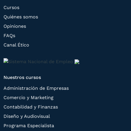
el
Grupo Northius
, con el objeto de que
Cursos
estas puedan hacerle llegar la mejor
Quiénes somos
oferta de productos y servicios de acuerdo
Opiniones
a su petición. Quedan reconocidos los
FAQs
derechos de acceso,
Canal Ético
rectificación, supresión, oposición,
limitación, tal y como se explica en la
Política de Privacidad
.
Nuestros cursos
Administración de Empresas
Comercio y Marketing
Contabilidad y Finanzas
Diseño y Audiovisual
Programa Especialista