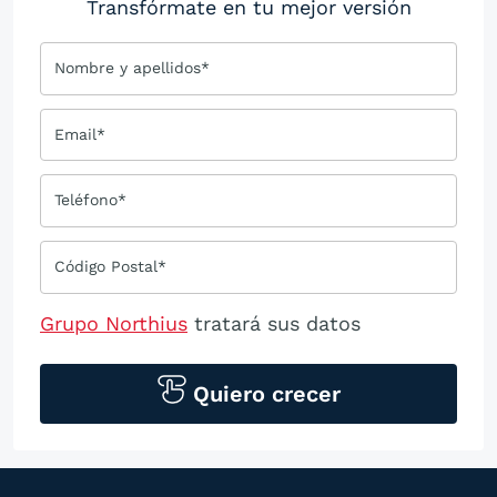
Transfórmate en tu mejor versión
Nombre y apellidos*
Email*
Teléfono*
Código Postal*
Grupo Northius
tratará sus datos
personales para contactarle por medios
tecnológicos, incluso aplicaciones de
Quiero crecer
mensajería instantánea, con el fin de
ofrecerle información del
programa formativo seleccionado o de