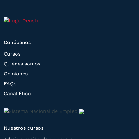
otros directamente relacionados con el
interés manifestado y, en su caso, para
tramitar la contratación
correspondiente. Compartiremos su
Conócenos
solicitud con las empresas que conforman
el
Grupo Northius
, con el objeto de que
Cursos
estas puedan hacerle llegar la mejor
Quiénes somos
oferta de productos y servicios de acuerdo
Opiniones
a su petición. Quedan reconocidos los
FAQs
derechos de acceso,
Canal Ético
rectificación, supresión, oposición,
limitación, tal y como se explica en la
Política de Privacidad
.
Nuestros cursos