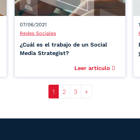
07/06/2021
Redes Sociales
¿Cuál es el trabajo de un Social
Media Strategist?
Leer artículo
Posts navigation
1
2
3
»