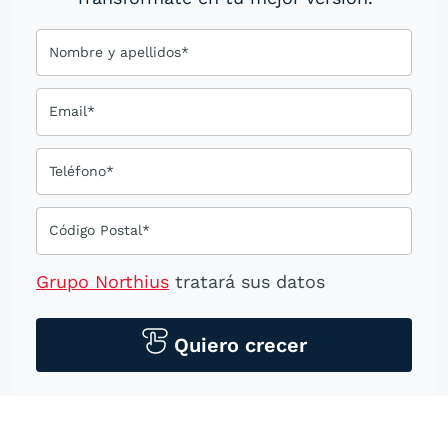
Nombre y apellidos*
Email*
Teléfono*
Código Postal*
Grupo Northius
tratará sus datos
personales para contactarle por medios
tecnológicos, incluso aplicaciones de
Quiero crecer
mensajería instantánea, con el fin de
ofrecerle información del
programa formativo seleccionado o de