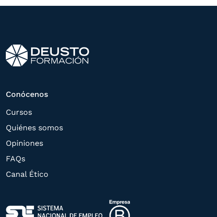
otros directamente relacionados con el
interés manifestado y, en su caso, para
tramitar la contratación
correspondiente. Compartiremos su
solicitud con las empresas que conforman
el
Grupo Northius
, con el objeto de que
estas puedan hacerle llegar la mejor
Conócenos
oferta de productos y servicios de acuerdo
Cursos
a su petición. Quedan reconocidos los
Quiénes somos
derechos de acceso,
Opiniones
rectificación, supresión, oposición,
FAQs
limitación, tal y como se explica en la
Canal Ético
Política de Privacidad
.