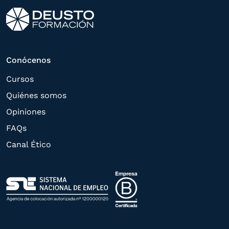
interés manifestado y, en su caso, para
tramitar la contratación
correspondiente. Compartiremos su
solicitud con las empresas que conforman
Conócenos
el
Grupo Northius
, con el objeto de que
Cursos
estas puedan hacerle llegar la mejor
Quiénes somos
oferta de productos y servicios de acuerdo
Opiniones
a su petición. Quedan reconocidos los
FAQs
derechos de acceso,
Canal Ético
rectificación, supresión, oposición,
limitación, tal y como se explica en la
Política de Privacidad
.