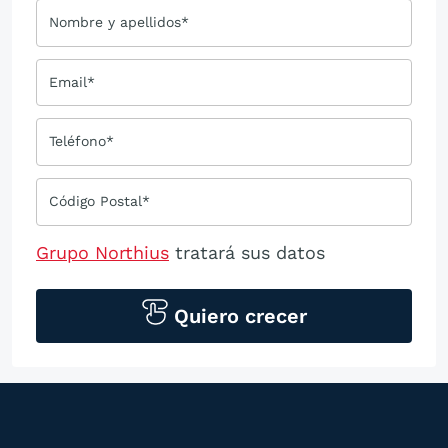
Nombre y apellidos*
Email*
Teléfono*
Código Postal*
Grupo Northius
tratará sus datos
personales para contactarle por medios
tecnológicos, incluso aplicaciones de
Quiero crecer
mensajería instantánea, con el fin de
ofrecerle información del
programa formativo seleccionado o de
otros directamente relacionados con el