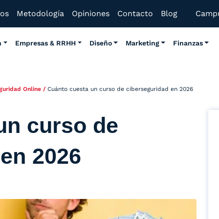
mos
Metodología
Opiniones
Contacto
Blog
Camp
n
Empresas & RRHH
Diseño
Marketing
Finanzas
guridad Online
/
Cuánto cuesta un curso de ciberseguridad en 2026
un curso de
 en 2026