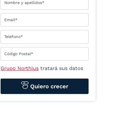
Nombre y apellidos*
Email*
Teléfono*
Código Postal*
Grupo Northius
tratará sus datos
personales para contactarle por
medios tecnológicos, incluso
Quiero crecer
aplicaciones de mensajería
instantánea, con el fin de ofrecerle
información del
programa formativo