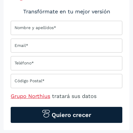
Transfórmate en tu mejor versión
Nombre y apellidos*
Email*
Teléfono*
Código Postal*
Grupo Northius
tratará sus datos
personales para contactarle por medios
tecnológicos, incluso aplicaciones de
Quiero crecer
mensajería instantánea, con el fin de
ofrecerle información del