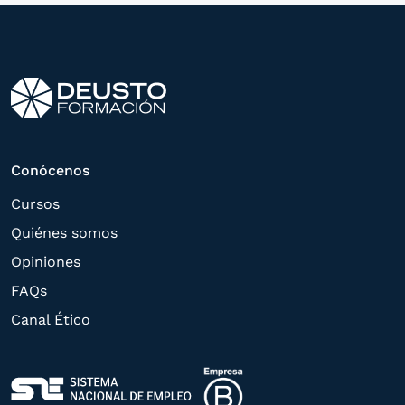
programa formativo seleccionado o de
otros directamente relacionados con el
interés manifestado y, en su caso, para
tramitar la contratación
correspondiente. Compartiremos su
solicitud con las empresas que conforman
Conócenos
el
Grupo Northius
, con el objeto de que
Cursos
estas puedan hacerle llegar la mejor
Quiénes somos
oferta de productos y servicios de acuerdo
Opiniones
a su petición. Quedan reconocidos los
FAQs
derechos de acceso,
Canal Ético
rectificación, supresión, oposición,
limitación, tal y como se explica en la
Política de Privacidad
.