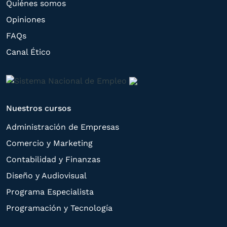
estas puedan hacerle llegar la mejor
Quiénes somos
oferta de productos y servicios de acuerdo
Opiniones
a su petición. Quedan reconocidos los
FAQs
derechos de acceso,
Canal Ético
rectificación, supresión, oposición,
limitación, tal y como se explica en la
Política de Privacidad
.
Nuestros cursos
Administración de Empresas
Comercio y Marketing
Contabilidad y Finanzas
Diseño y Audiovisual
Programa Especialista
Programación y Tecnología