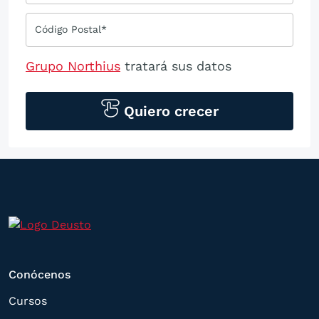
Código Postal*
Grupo Northius
tratará sus datos
personales para contactarle por medios
tecnológicos, incluso aplicaciones de
Quiero crecer
mensajería instantánea, con el fin de
ofrecerle información del
programa formativo seleccionado o de
otros directamente relacionados con el
interés manifestado y, en su caso, para
tramitar la contratación
correspondiente. Compartiremos su
Conócenos
solicitud con las empresas que conforman
el
Grupo Northius
, con el objeto de que
Cursos