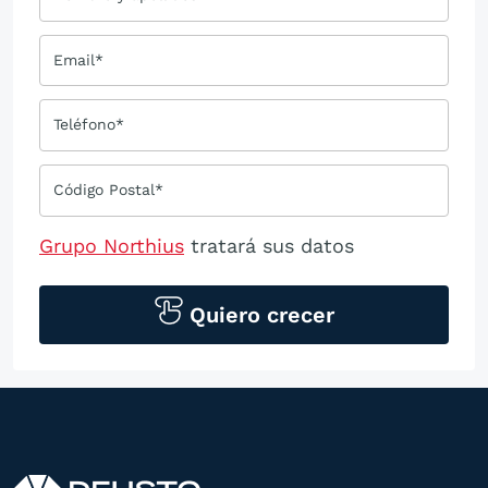
Email*
Teléfono*
Código Postal*
Grupo Northius
tratará sus datos
personales para contactarle por medios
tecnológicos, incluso aplicaciones de
Quiero crecer
mensajería instantánea, con el fin de
ofrecerle información del
programa formativo seleccionado o de
otros directamente relacionados con el
interés manifestado y, en su caso, para