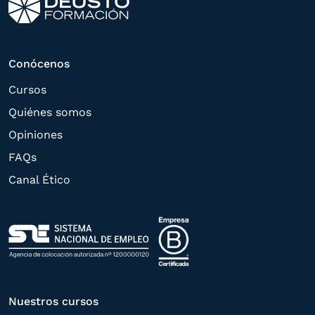
tramitar la contratación
correspondiente. Compartiremos su
solicitud con las empresas que conforman
Conócenos
el
Grupo Northius
, con el objeto de que
Cursos
estas puedan hacerle llegar la mejor
Quiénes somos
oferta de productos y servicios de acuerdo
Opiniones
a su petición. Quedan reconocidos los
FAQs
derechos de acceso,
Canal Ético
rectificación, supresión, oposición,
limitación, tal y como se explica en la
Política de Privacidad
.
Nuestros cursos